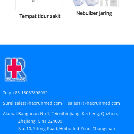
Nebulizer Jaring
Tempat tidur sakit
Telp:
+86-18067898062
Surel:
sales@haorunmed.com sales11@haorunmed.com
Alamat:
Bangunan No.1, Feicuibinjiang, Kecheng, Quzhou,
Zhejiang, Cina 324000
No. 10, Sitong Road, Huibu Ind Zone, Changshan