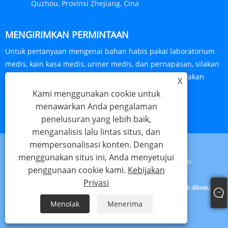
Quzhou, Provinsi Zhejiang, Cina
MENGIRIMKAN PERMINTAAN
Untuk pertanyaan mengenai bahan habis pakai laboratorium
medis, kain kasa medis, uriner medis, dan pernapasan, silakan
tinggalkan alamat email Anda kepada kami dan kami akan
X
menghubungi Anda dalam waktu 24 jam.
Kami menggunakan cookie untuk
menawarkan Anda pengalaman
PERTANYAAN SEKARANG
penelusuran yang lebih baik,
menganalisis lalu lintas situs, dan
mempersonalisasi konten. Dengan
menggunakan situs ini, Anda menyetujui
Links
Sitemap
RSS
XML
Kebijakan Privasi
penggunaan cookie kami.
Kebijakan
Privasi
Hak Cipta © 2024 Haorun Medical Dressing Co., Ltd. Semua hak dilindungi
undang -undang.
Menolak
Menerima