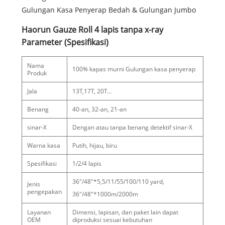
Gulungan Kasa Penyerap Bedah & Gulungan Jumbo
Haorun Gauze Roll 4 lapis tanpa x-ray
Parameter (Spesifikasi)
Nama
100% kapas murni Gulungan kasa penyerap
Produk
Jala
13T,17T, 20T...
Benang
40-an, 32-an, 21-an
sinar-X
Dengan atau tanpa benang detektif sinar-X
Warna kasa
Putih, hijau, biru
Spesifikasi
1/2/4 lapis
36"/48"*5,5/11/55/100/110 yard,
Jenis
pengepakan
36"/48"*1000m/2000m
Layanan
Dimensi, lapisan, dan paket lain dapat
OEM
diproduksi sesuai kebutuhan