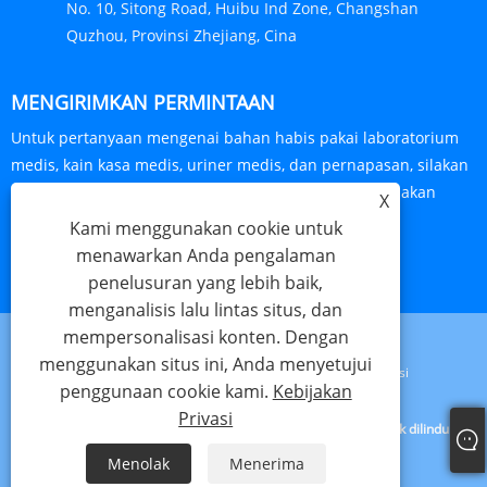
No. 10, Sitong Road, Huibu Ind Zone, Changshan
Quzhou, Provinsi Zhejiang, Cina
MENGIRIMKAN PERMINTAAN
Untuk pertanyaan mengenai bahan habis pakai laboratorium
medis, kain kasa medis, uriner medis, dan pernapasan, silakan
tinggalkan alamat email Anda kepada kami dan kami akan
X
menghubungi Anda dalam waktu 24 jam.
Kami menggunakan cookie untuk
menawarkan Anda pengalaman
PERTANYAAN SEKARANG
penelusuran yang lebih baik,
menganalisis lalu lintas situs, dan
mempersonalisasi konten. Dengan
menggunakan situs ini, Anda menyetujui
Links
Sitemap
RSS
XML
Kebijakan Privasi
penggunaan cookie kami.
Kebijakan
Privasi
Hak Cipta © 2024 Haorun Medical Dressing Co., Ltd. Semua hak dilindungi
undang -undang.
Menolak
Menerima