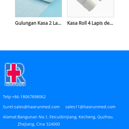
Gulungan Kasa 2 Lapis
Kasa Roll 4 Lapis dengan X-Ray
Telp:
+86-18067898062
Surel:
sales@haorunmed.com sales11@haorunmed.com
Alamat:
Bangunan No.1, Feicuibinjiang, Kecheng, Quzhou,
Zhejiang, Cina 324000