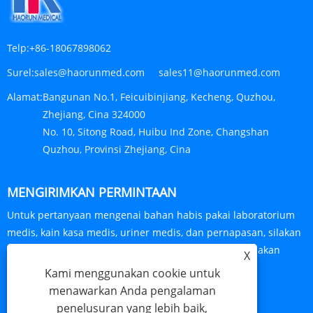
Telp:
+86-18067898062
Surel:
sales@haorunmed.com sales11@haorunmed.com
Alamat:
Bangunan No.1, Feicuibinjiang, Kecheng, Quzhou,
Zhejiang, Cina 324000
No. 10, Sitong Road, Huibu Ind Zone, Changshan
Quzhou, Provinsi Zhejiang, Cina
MENGIRIMKAN PERMINTAAN
Untuk pertanyaan mengenai bahan habis pakai laboratorium
medis, kain kasa medis, uriner medis, dan pernapasan, silakan
tinggalkan alamat email Anda kepada kami dan kami akan
X
menghubungi Anda dalam waktu 24 jam.
Kami menggunakan cookie untuk
menawarkan Anda pengalaman
PERTANYAAN SEKARANG
penelusuran yang lebih baik,